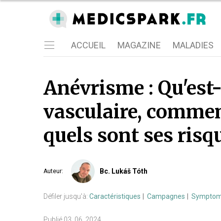
ACCUEIL
MAGAZINE
MALADIES
Anévrisme : Qu'est
vasculaire, comment
quels sont ses risq
Bc. Lukáš Tóth
Auteur
:
Défiler jusqu'à:
Caractéristiques
Campagnes
Sympto
Publié
03. 06. 2024