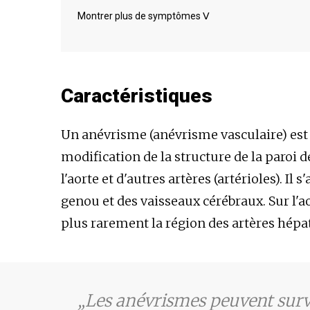
Maux de tête
L'enrouement
Montrer plus de symptômes
ᐯ
Tête qui tourne
Double vision
Hypertension artérielle
L'île
Mal de dos
Pression sur la poitr
Accélération du rythme
Hypertrophie cardia
cardiaque
Caractéristiques
Un anévrisme (anévrisme vasculaire) est
modification de la structure de la paroi d
l'aorte et d'autres artères (artérioles). Il
genou et des vaisseaux cérébraux. Sur l'ao
plus rarement la région des artères hépat
Les anévrismes peuvent surv