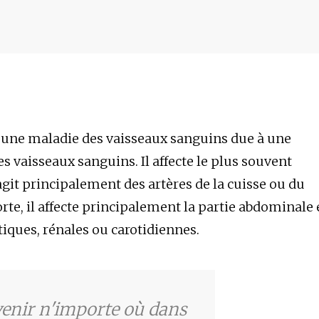
Spiritualité
Nausées
Saignement
Cuir bleu
Troubles de la mémoire
Troubles de la conscience
ine
Fatigue
Vomissements
que
 une maladie des vaisseaux sanguins due à une
es vaisseaux sanguins. Il affecte le plus souvent
 s'agit principalement des artères de la cuisse ou du
rte, il affecte principalement la partie abdominale 
iques, rénales ou carotidiennes.
enir n'importe où dans