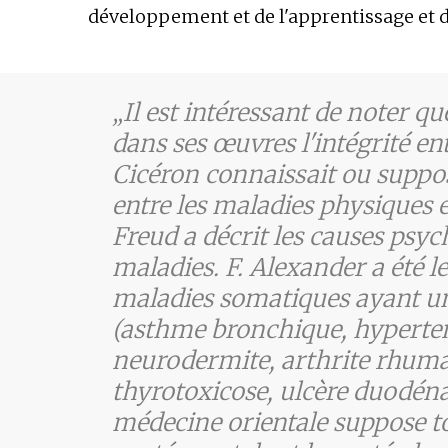
développement et de l'apprentissage et d
Il est intéressant de noter qu
dans ses œuvres l'intégrité ent
Cicéron connaissait ou suppo
entre les maladies physiques e
Freud a décrit les causes psyc
maladies. F. Alexander a été le
maladies somatiques ayant u
(asthme bronchique, hypertens
neurodermite, arthrite rhumat
thyrotoxicose, ulcère duodéna
médecine orientale suppose to