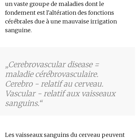
un vaste groupe de maladies dont le
Cécité d'un œil
fondement est l'altération des fonctions
Picotements
Troubles de la mémoire
cérébrales due à une mauvaise irrigation
Troubles de la déglutition
sanguine.
Troubles de la conscience
Tremblements
Faiblesse musculaire
Fatigue
Hypertension artérielle
Cerebrovascular disease =
Vision trouble
maladie cérébrovasculaire.
Détérioration de la vision
Cerebro - relatif au cerveau.
Confusion
Vomissements
Vascular - relatif aux vaisseaux
sanguins.
Les vaisseaux sanguins du cerveau peuvent