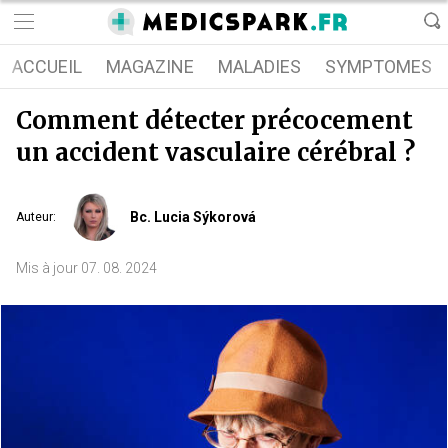
ACCUEIL
MAGAZINE
MALADIES
SYMPTOMES
Comment détecter précocement
un accident vasculaire cérébral ?
Bc. Lucia Sýkorová
Auteur
:
Mis à jour
07. 08. 2024