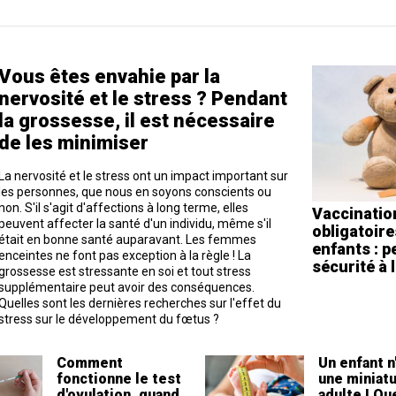
Vous êtes envahie par la
nervosité et le stress ? Pendant
la grossesse, il est nécessaire
de les minimiser
La nervosité et le stress ont un impact important sur
les personnes, que nous en soyons conscients ou
non. S'il s'agit d'affections à long terme, elles
Vaccinatio
peuvent affecter la santé d'un individu, même s'il
obligatoire
était en bonne santé auparavant. Les femmes
enfants : p
enceintes ne font pas exception à la règle ! La
sécurité à 
grossesse est stressante en soi et tout stress
supplémentaire peut avoir des conséquences.
Quelles sont les dernières recherches sur l'effet du
stress sur le développement du fœtus ?
Comment
Un enfant n
fonctionne le test
une miniatu
d'ovulation, quand
adulte ! Qu