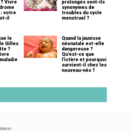
 ? Vivre
prolongés sont-ils
ndrome
synonymes de
: votre
troubles du cycle
st-il
menstruel ?
ue le
Quand la jaunisse
e Gilles
néonatale est-elle
tte ?
dangereuse ?
ivre
Qu'est-ce que
 maladie
l'ictère et pourquoi
survient-il chez les
nouveau-nés ?
édecin.