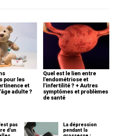
ns
Quel est le lien entre
s pour les
l'endométriose et
ertinence et
l'infertilité ? + Autres
l'âge adulte ?
symptômes et problèmes
de santé
'est pas
La dépression
re d'un
pendant la
elles
grossesse :