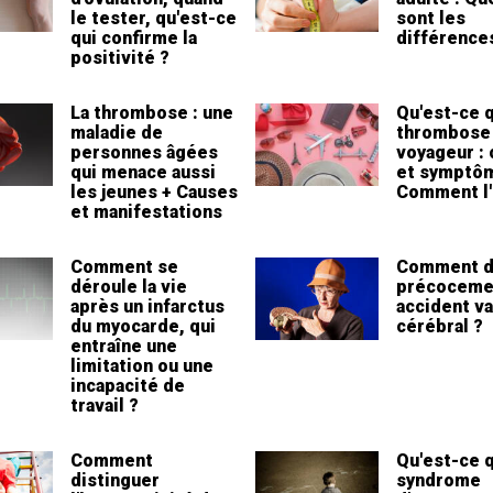
le tester, qu'est-ce
sont les
qui confirme la
différence
positivité ?
La thrombose : une
Qu'est-ce q
maladie de
thrombose
personnes âgées
voyageur :
qui menace aussi
et symptô
les jeunes + Causes
Comment l'
et manifestations
Comment se
Comment d
déroule la vie
précoceme
après un infarctus
accident va
du myocarde, qui
cérébral ?
entraîne une
limitation ou une
incapacité de
travail ?
Comment
Qu'est-ce q
distinguer
syndrome