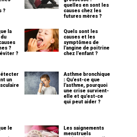
quelles en sont les
s ?
causes chez les
futures mères ?
ue la
Quels sont les
 du
causes et les
 causes
symptômes de
mes ?
l'angine de poitrine
éviter ?
chez l'enfant ?
étecter
Asthme bronchique
nt un
: Qu'est-ce que
sculaire
l'asthme, pourquoi
une crise survient-
elle et qu'est-ce
qui peut aider ?
ue le
Les saignements
menstruels