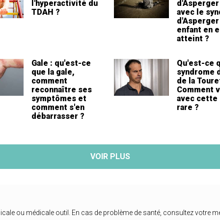
l'hyperactivité du
d'Asperger
TDAH ?
avec le sy
d'Asperger 
enfant en e
atteint ?
Gale : qu'est-ce
Qu'est-ce q
que la gale,
syndrome d
comment
de la Toure
reconnaître ses
Comment v
symptômes et
avec cette
comment s'en
rare ?
débarrasser ?
VOIR PLUS
icale ou médicale outil. En cas de problème de santé, consultez votre m