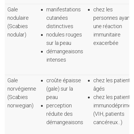
Gale
manifestations
chez les
nodulaire
cutanées
personnes ayant
(Scabies
distinctives
une réaction
nodular)
nodules rouges
immunitaire
sur la peau
exacerbée
démangeaisons
intenses
Gale
croûte épaisse
chez les patients
norvégienne
(gale) sur la
âgés
(Scabies
peau
chez les patients
norwegian)
perception
immunodéprimés
réduite des
(VIH, patients
démangeaisons
cancéreux...)