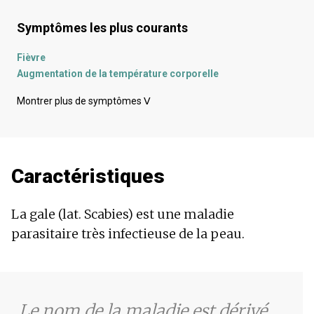
Symptômes les plus courants
Fièvre
Augmentation de la température corporelle
Hyperpigmentation
Montrer plus de symptômes
ᐯ
Cicatrices
Éruption
Mouillage de la peau
Cicatrisation lente des plaies
Caractéristiques
Bourgeons
Peau sèche
Démangeaisons
La gale (lat. Scabies) est une maladie
Démangeaisons du cuir chevelu
parasitaire très infectieuse de la peau.
Démangeaisons vaginales
Peau rougie
Le nom de la maladie est dérivé