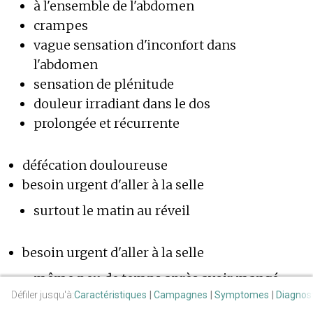
à l'ensemble de l'abdomen
crampes
vague sensation d'inconfort dans
l'abdomen
sensation de plénitude
douleur irradiant dans le dos
prolongée et récurrente
défécation douloureuse
besoin urgent d'aller à la selle
surtout le matin au réveil
besoin urgent d'aller à la selle
même peu de temps après avoir mangé
Défiler jusqu'à:
Caractéristiques
Campagnes
Symptomes
Diagnos