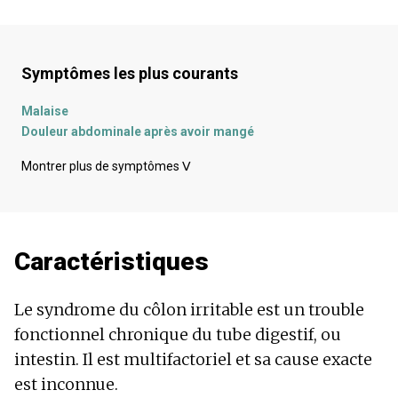
Symptômes les plus courants
Malaise
Douleur abdominale après avoir mangé
Douleur abdominale
Montrer plus de symptômes
ᐯ
Maux de tête
Douleur dans le rectum
Douleur à la selle
Douleur dans le bas-ventre
Caractéristiques
Mal de dos
Crampes dans l'abdomen
Nausées
Le syndrome du côlon irritable est un trouble
Constipation
fonctionnel chronique du tube digestif, ou
Dépression - humeur dépressive
intestin. Il est multifactoriel et sa cause exacte
Diarrhée
Flatulences - ballonnements
est inconnue.
Ballonnements - flatulences