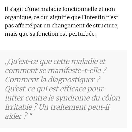
Troubles de l'humeur
Il s'agit d'une maladie fonctionnelle et non
Crampes dans l'abdomen
organique, ce qui signifie que l'intestin n'est
Faiblesse musculaire
pas affecté par un changement de structure,
Fatigue
mais que sa fonction est perturbée.
Anxiété
Vomissements après les repas et nausées
Qu'est-ce que cette maladie et
comment se manifeste-t-elle ?
Comment la diagnostiquer ?
Qu'est-ce qui est efficace pour
lutter contre le syndrome du côlon
irritable ? Un traitement peut-il
aider ?