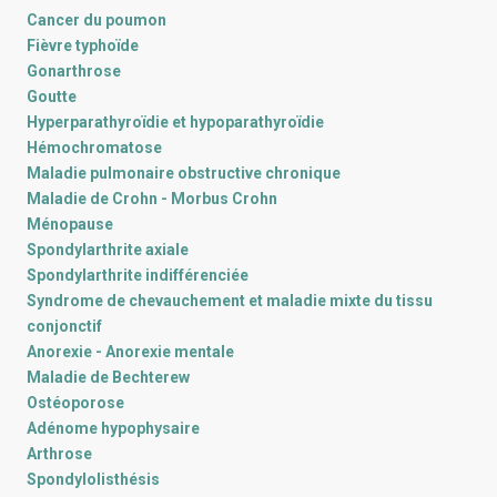
Cancer du poumon
Fièvre typhoïde
Gonarthrose
Goutte
Hyperparathyroïdie et hypoparathyroïdie
Hémochromatose
Maladie pulmonaire obstructive chronique
Maladie de Crohn - Morbus Crohn
Ménopause
Spondylarthrite axiale
Spondylarthrite indifférenciée
Syndrome de chevauchement et maladie mixte du tissu
conjonctif
Anorexie - Anorexie mentale
Maladie de Bechterew
Ostéoporose
Adénome hypophysaire
Arthrose
Spondylolisthésis