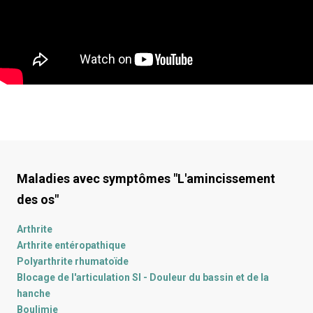
Maladies avec symptômes
"L'amincissement
des os"
Arthrite
Arthrite entéropathique
Polyarthrite rhumatoïde
Blocage de l'articulation SI - Douleur du bassin et de la
hanche
Boulimie