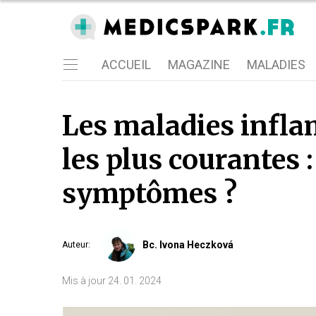
ACCUEIL
MAGAZINE
MALADIES
Les maladies infla
les plus courantes 
symptômes ?
Bc. Ivona Heczková
Auteur
:
Mis à jour
24. 01. 2024