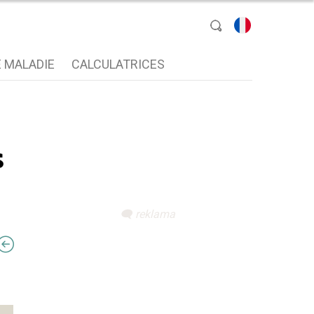
sélectionnez une
 MALADIE
CALCULATRICES
langue
s