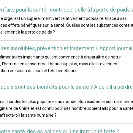
nfaits pour la santé : contribue-t-elle à la perte de poids 
e orge, est un superaliment vert relativement populaire. Grâce à ses
 a des effets bénéfiques sur la santé. Quelles sont les substances conte
éellement à la perte de poids ?
res insolubles, prévention et traitement + Apport journal
 alimentaires importants qui ont commencé à disparaître de notre
gine, l'homme en consommait beaucoup plus, mais elles reviennent
ion en raison de leurs effets bénéfiques.
t quels sont ses bienfaits pour la santé ? Aide-t-il à perdre
ssons chaudes les plus populaires au monde. Son existence est mentionn
originaire de Chine et est connu pour ses nombreux bienfaits pour la santé
affecte-t-il la santé humaine ?
 notre santé, des os solides ou une immunité forte ?