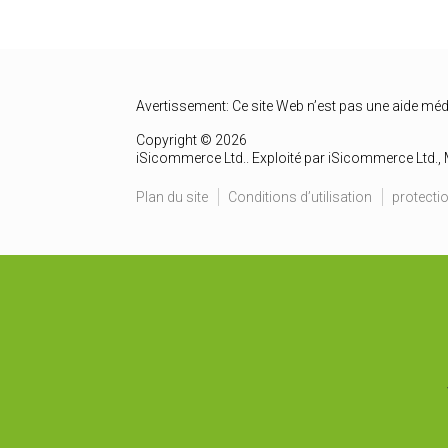
Avertissement: Ce site Web n’est pas une aide méd
Copyright © 2026
iSicommerce Ltd.. Exploité par iSicommerce Ltd., 
Plan du site
Conditions d’utilisation
protectio