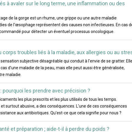
ltés à avaler sur le long terme, une inflammation ou des
attage de la gorge est un rhume, une grippe ou une autre maladie
ladies de l'œsophage représentent des causes non infectieuses. En cas d
ecommandé pour détecter un éventuel processus oncologique.
orps troubles liés à la maladie, aux allergies ou au stre
nsation subjective désagréable qui conduit à l'envie de se gratter. Ell
 cas d'une maladie de la peau, mais elle peut aussi être généralisée,
tre maladie.
: pourquoi les prendre avec précision ?
caments les plus prescrits et les plus utilisés de tous les temps.
e, et surtout abusive, a des conséquences. L'une de ces conséquences
sistance aux antibiotiques. Qu'est-ce que cela signifie pour nous ?
anté et préparation ; aide-t-il à perdre du poids ?