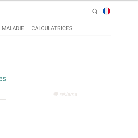
sélectionnez une
 MALADIE
CALCULATRICES
langue
es