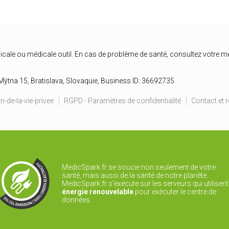
icale ou médicale outil. En cas de problème de santé, consultez votre m
Mýtna 15, Bratislava, Slovaquie, Business ID: 36692735
n-de-la-vie-privee
RGPD - Paramètres de confidentialité
Contact et 
MedicSpark.fr se soucie non seulement de votre
santé, mais aussi de la santé de notre planète.
MedicSpark.fr s’exécute sur les serveurs qui utilisent
énergie renouvelable
pour exécuter le centre de
données.