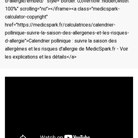
d-allergie/embed/" style="border: 0;overflow: hidden;width: 
100%" scrolling="no"></iframe><a class="medicspark-
calculator-copyright" 
href="https://medicspark.fr/calculatrices/calendrier-
pollinique-suivre-la-saison-des-allergenes-et-les-risques-
d-allergie">Calendrier pollinique : suivre la saison des 
allergènes et les risques d'allergie de MedicSpark.fr - Voir 
les explications et les détails</a>